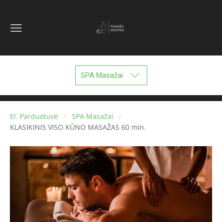
SPA Masažai
El. Parduotuvė
SPA Masažai
KLASIKINIS VISO KŪNO MASAŽAS 60 min.