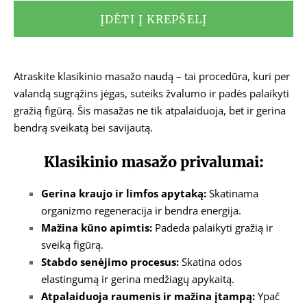
ĮDĖTI Į KREPŠELĮ
Atraskite klasikinio masažo naudą – tai procedūra, kuri per
valandą sugrąžins jėgas, suteiks žvalumo ir padės palaikyti
gražią figūrą. Šis masažas ne tik atpalaiduoja, bet ir gerina
bendrą sveikatą bei savijautą.
Klasikinio masažo privalumai:
Gerina kraujo ir limfos apytaką:
Skatinama
organizmo regeneracija ir bendra energija.
Mažina kūno apimtis:
Padeda palaikyti gražią ir
sveiką figūrą.
Stabdo senėjimo procesus:
Skatina odos
elastingumą ir gerina medžiagų apykaitą.
Atpalaiduoja raumenis ir mažina įtampą:
Ypač