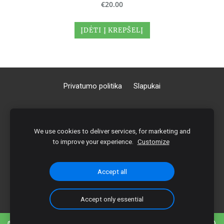
€20.00
ĮDĖTI Į KREPŠELĮ
Privatumo politika
Slapukai
MB Masažų Meistrai
We use cookies to deliver services, for marketing and
Įmonės kodas: 306952351
to improve your experience.
Customize
Gvazdikų tak. 6, 78247 Šiaulių m. sav.
+370 694 36070
|
+370 676 73508
Sąskaita: LT15 3500 0100 1786 1440
Accept all
Bankas: Paysera
Accept only essential