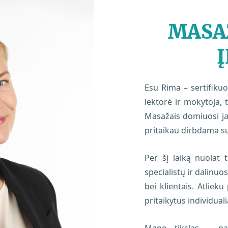
MASA
Esu Rima – sertifiku
lektorė ir mokytoja, 
Masažais domiuosi ja
pritaikau dirbdama su 
Per šį laiką nuolat 
specialistų ir dalinuo
bei klientais. Atliek
pritaikytus individua
Mano tikslas – pad