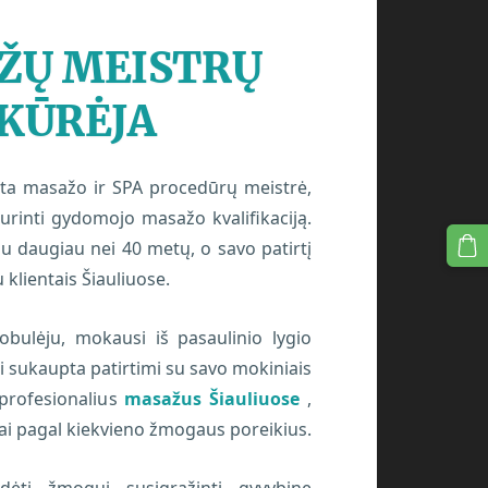
ŽŲ MEISTRŲ
ĮKŪRĖJA
ota masažo ir SPA procedūrų meistrė,
turinti gydomojo masažo kvalifikaciją.
u daugiau nei 40 metų, o savo patirtį
klientais Šiauliuose.
tobulėju, mokausi iš pasaulinio lygio
si sukaupta patirtimi su savo mokiniais
u profesionalius
masažus Šiauliuose
,
liai pagal kiekvieno žmogaus poreikius.
ėti žmogui susigrąžinti gyvybinę